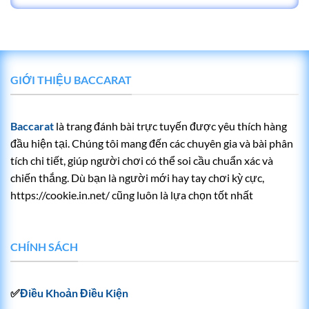
Baccarat
Sân
Cụ
Online
Chơi
Hỗ
Đạt
Trợ
Chuẩn,
Cá
Cá
Cược
Cược
Hiệu
GIỚI THIỆU BACCARAT
Đỉnh
Quả
Cao,
Thưởng
Lớn
Baccarat
là trang đánh bài trực tuyến được yêu thích hàng
đầu hiện tại. Chúng tôi mang đến các chuyên gia và bài phân
tích chi tiết, giúp người chơi có thể soi cầu chuẩn xác và
chiến thắng. Dù bạn là người mới hay tay chơi kỳ cực,
https://cookie.in.net/ cũng luôn là lựa chọn tốt nhất
CHÍNH SÁCH
✅
Điều Khoản Điều Kiện