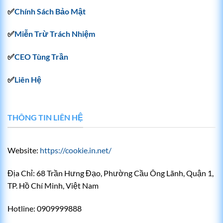
✅
Chính Sách Bảo Mật
✅
Miễn Trừ Trách Nhiệm
✅
CEO Tùng Trần
✅
Liên Hệ
THÔNG TIN LIÊN HỆ
Website:
https://cookie.in.net/
Địa Chỉ: 68 Trần Hưng Đạo, Phường Cầu Ông Lãnh, Quận 1,
TP. Hồ Chí Minh, Việt Nam
Hotline: 0909999888