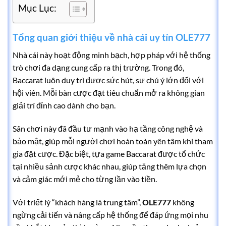
Mục Lục:
Tổng quan giới thiệu về nhà cái uy tín OLE777
Nhà cái này hoạt động minh bạch, hợp pháp với hệ thống
trò chơi đa dạng cung cấp ra thị trường. Trong đó,
Baccarat luôn duy trì được sức hút, sự chú ý lớn đối với
hội viên. Mỗi bàn cược đạt tiêu chuẩn mở ra không gian
giải trí đỉnh cao dành cho bạn.
Sân chơi này đã đầu tư mạnh vào hạ tầng công nghệ và
bảo mật, giúp mỗi người chơi hoàn toàn yên tâm khi tham
gia đặt cược. Đặc biệt, tựa game Baccarat được tổ chức
tại nhiều sảnh cược khác nhau, giúp tăng thêm lựa chọn
và cảm giác mới mẻ cho từng lần vào tiền.
Với triết lý “khách hàng là trung tâm”,
OLE777
không
ngừng cải tiến và nâng cấp hệ thống để đáp ứng mọi nhu