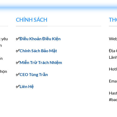
n hiệu suất.
ng cơ hội thắng.
CHÍNH SÁCH
TH
rên trang web Baccarat
c yêu
✅
Điều Khoản Điều Kiện
Web
iến thức để bạn thoải mái học, luyện tập và nâng tầm kỹ năng. 
n
 phân chia rõ ràng.
✅
Chính Sách Bảo Mật
Địa
Lãnh
ến
ới
✅
Miễn Trừ Trách Nhiệm
Hot
 xuất phát. Hoặc nếu từng nghe tới
Baccarat
nhưng chưa thực sự 
 chọn
✅
CEO Tùng Trần
Emai
✅
Liên Hệ
 nắm được quy tắc của cả phiên bản online hay tại sòng bài truyề
Hast
 Banker và Tie và cho biết khi nào thì nên đặt vào đâu. Ngoài ra
#bac
cược.
ới những con số rối rắm bởi nền tảng sẽ giải thích cách tính điể