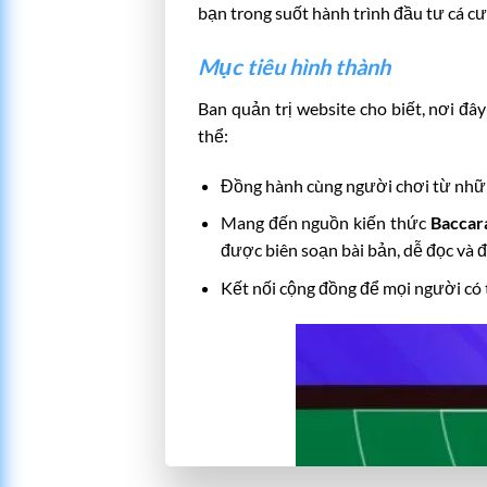
bạn trong suốt hành trình đầu tư cá c
Mục tiêu hình thành
Ban quản trị website cho biết, nơi đâ
thể:
Đồng hành cùng người chơi từ những
Mang đến nguồn kiến thức
Baccar
được biên soạn bài bản, dễ đọc và đ
Kết nối cộng đồng để mọi người có 